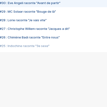
#30 : Eve Angeli raconte "Avant de partir"
#29 : MC Solaar raconte "Bouge de là"
28 : Lorie raconte "Je vais vite"
#27 : Christophe Willem raconte "Jacques a dit"
#26 : Chimène Badi raconte "Entre nous"
#25 : Indochine raconte "3e sexe"
#24 : Zaho raconte "C'est chelou"
#23 : Patrick Bruel raconte "Au café des délices"
#22 : Kyo raconte "Le chemin"
#21 : Nolwenn Leroy raconte "Cassé"
#20 : Patrick Hernandez raconte "Born to be alive"
#19 : Lorie raconte "Près de moi"
#18 : Michael Jones raconte "A nos actes manqués" (avec Jean-Jacque