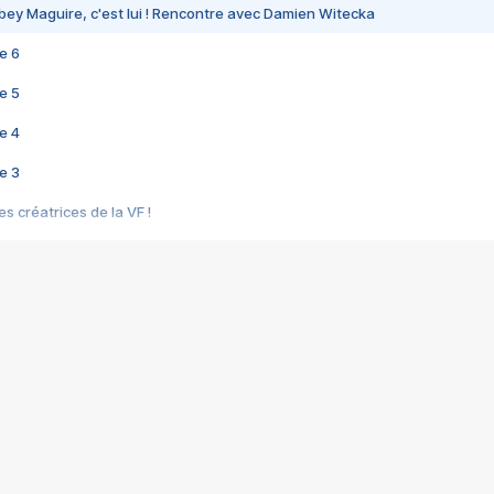
bey Maguire, c'est lui ! Rencontre avec Damien Witecka
e 6
e 5
e 4
e 3
s créatrices de la VF !
e 2
e 1
e Mektoub My Love arrive enfin ! Rencontre avec Shaïn Boumedine et Sal
i : après Toni en famille
elle réalise le bouleversant Dites lui que je l'aime
ais ! Rencontre autour de Vie privée de Rebecca Zlotowski
 de Marguerite, Grave... Rencontre avec Ella Rumpf