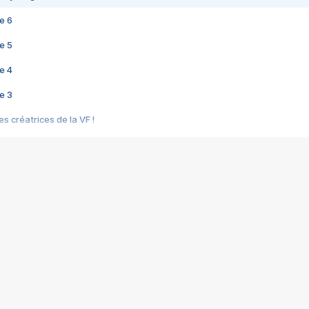
e 6
e 5
e 4
e 3
s créatrices de la VF !
e 2
e 1
e Mektoub My Love arrive enfin ! Rencontre avec Shaïn Boumedine et Sal
i : après Toni en famille
elle réalise le bouleversant Dites lui que je l'aime
ais ! Rencontre autour de Vie privée de Rebecca Zlotowski
 de Marguerite, Grave... Rencontre avec Ella Rumpf