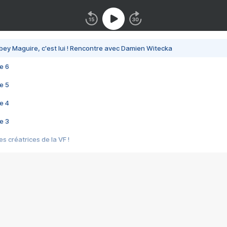
bey Maguire, c'est lui ! Rencontre avec Damien Witecka
e 6
e 5
e 4
e 3
s créatrices de la VF !
e 2
e 1
e Mektoub My Love arrive enfin ! Rencontre avec Shaïn Boumedine et Sal
i : après Toni en famille